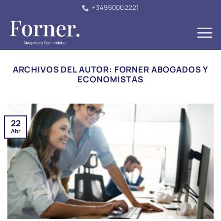
Saltar
+34960002221
al
contenido
ARCHIVOS DEL AUTOR:
FORNER ABOGADOS Y
ECONOMISTAS
22
Abr