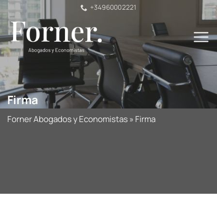
Saltar
+34960002221
al
contenido
Firma
Forner Abogados y Economistas
»
Firma