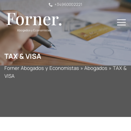
Saltar
+34960002221
al
contenido
TAX & VISA
Forner Abogados y Economistas
»
Abogados
»
TAX &
VISA