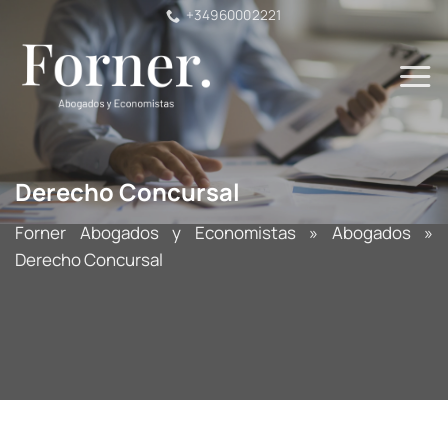
Saltar
+34960002221
al
contenido
Derecho Concursal
Forner Abogados y Economistas
»
Abogados
»
Derecho Concursal