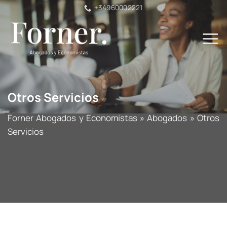
Saltar
+34960002221
al
contenido
Otros Servicios
Forner Abogados y Economistas
»
Abogados
»
Otros
Servicios