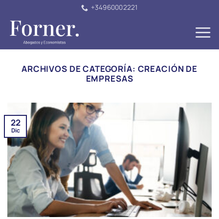
Saltar
+34960002221
al
contenido
ARCHIVOS DE CATEGORÍA:
CREACIÓN DE
EMPRESAS
22
Dic